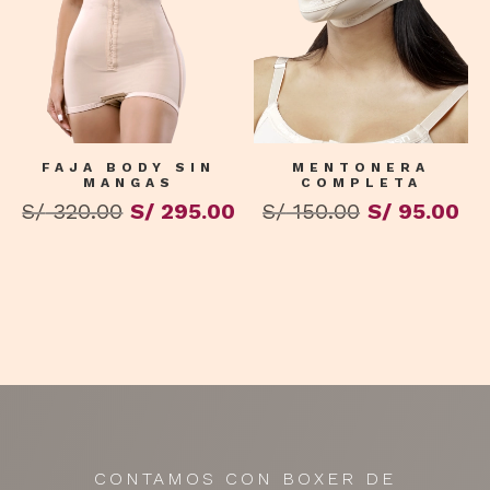
FAJA BODY SIN
MENTONERA
MANGAS
COMPLETA
El
El
El
El
S/
320.00
S/
295.00
S/
150.00
S/
95.00
precio
precio
precio
pr
original
actual
original
ac
era:
es:
era:
es:
S/ 320.00.
S/ 295.00.
S/ 150.00.
S/ 
CONTAMOS CON BOXER DE