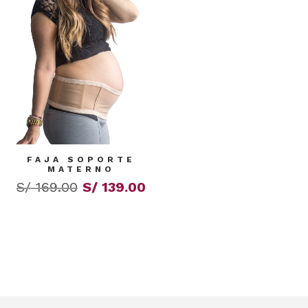
FAJA SOPORTE
MATERNO
El
El
S/
169.00
S/
139.00
precio
precio
original
actual
era:
es:
S/ 169.00.
S/ 139.00.