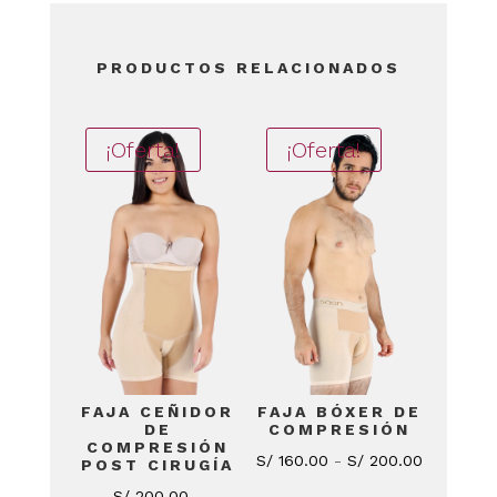
PRODUCTOS RELACIONADOS
¡Oferta!
¡Oferta!
FAJA CEÑIDOR
FAJA BÓXER DE
DE
COMPRESIÓN
COMPRESIÓN
Rango
S/
160.00
-
S/
200.00
POST CIRUGÍA
de
S/
200.00
-