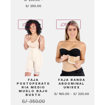
precios:
Rango
S/
250.00
desde
de
S/ 160.00
precios:
hasta
¡Oferta!
¡Oferta!
desde
S/ 200.00
S/ 200.00
hasta
S/ 250.00
FAJA
FAJA BANDA
POSTOPERATO
ABDOMINAL
RIA MEDIO
UNISEX
MUSLO BAJO
Rango
S/
160.00
-
S/
220.00
BUSTO
de
S/
350.00
El