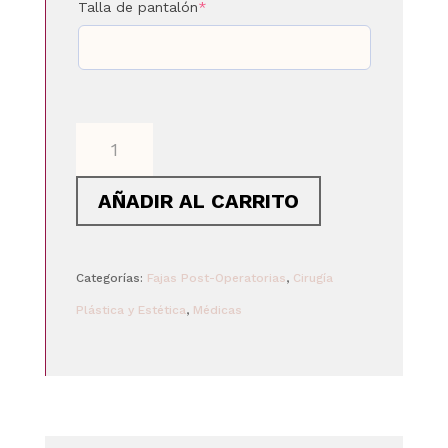
(required)
Talla de pantalón
*
FAJA
MEDIO
AÑADIR AL CARRITO
MUSLO
CON
MANGAS
Categorías:
Fajas Post-Operatorias
,
Cirugía
Y
Plástica y Estética
,
Médicas
COPA
PREHORMADA
cantidad