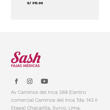
precios:
precio
El
S/
315.00
desde
original
precio
S/ 160.00
era:
actual
hasta
S/ 350.00.
es:
S/ 220.00
S/ 315.00.
Av Caminos del Inca 269 (Centro
comercial Caminos del Inca Tda. 143 II
Etapa)
Chacarilla, Surco, Lima.