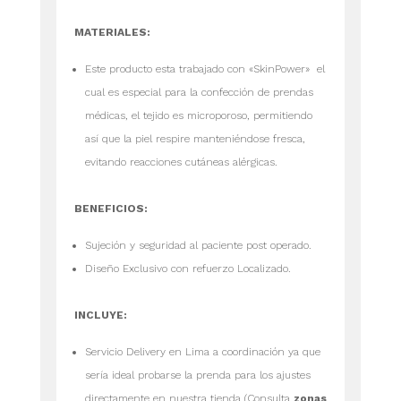
MATERIALES:
Este producto esta trabajado con «SkinPower» el
cual es especial para la confección de
prendas
médicas
, el tejido es microporoso, permitiendo
así que la piel respire manteniéndose fresca,
evitando reacciones cutáneas alérgicas.
BENEFICIOS:
Sujeción y seguridad al paciente post operado.
Diseño Exclusivo con refuerzo Localizado.
INCLUYE:
Servicio Delivery en Lima a coordinación ya que
sería ideal probarse la prenda para los ajustes
directamente en nuestra
tienda
(Consulta
zonas