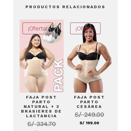
PRODUCTOS RELACIONADOS
¡Oferta!
¡Oferta!
FAJA POST
FAJA POST
PARTO
PARTO
NATURAL + 3
CESÁREA
BRASIERES DE
S/
249.00
El
LACTANCIA
precio
S/
334.70
El
S/
199.00
El
original
precio