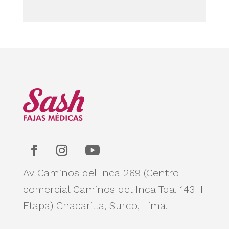
precio
era:
actual
era:
actual
S/ 139.80.
es:
S/ 279.60.
es:
S/ 99.90.
S/ 124.90.
Av Caminos del Inca 269 (Centro
comercial Caminos del Inca Tda. 143 II
Etapa)
Chacarilla, Surco, Lima.