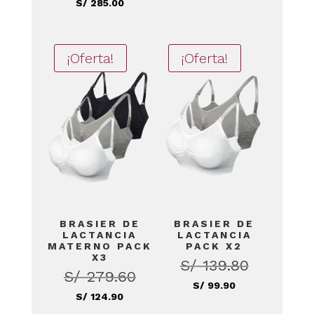
precio
El
S/
285.00
era:
actual
original
precio
S/ 249.00.
es:
era:
actual
S/ 199.00.
S/ 334.70.
¡Oferta!
¡Oferta!
es:
S/ 285.00.
BRASIER DE
BRASIER DE
LACTANCIA
LACTANCIA
MATERNO PACK
PACK X2
X3
S/
139.80
El
S/
279.60
El
precio
El
S/
99.90
precio
El
S/
124.90
original
precio
original