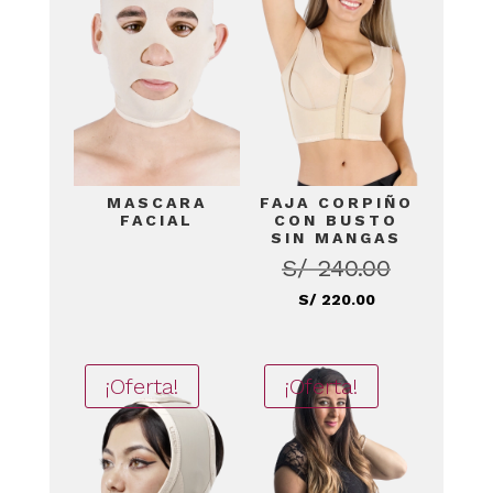
MASCARA
FAJA CORPIÑO
FACIAL
CON BUSTO
SIN MANGAS
S/
240.00
El
precio
El
S/
220.00
original
precio
era:
actual
S/ 240.00.
¡Oferta!
¡Oferta!
es:
S/ 220.00.