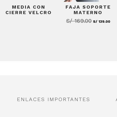
MEDIA CON
FAJA SOPORTE
CIERRE VELCRO
MATERNO
S/
169.00
El
El
S/
139.00
precio
pre
original
act
era:
es:
S/ 169.00.
S/ 
ENLACES IMPORTANTES