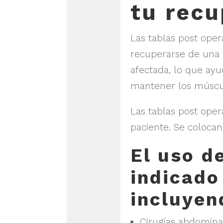
tu recu
Las tablas post oper
recuperarse de una 
afectada, lo que ayu
mantener los músculo
Las tablas post ope
paciente. Se colocan 
El uso d
indicado
incluyen
Cirugías abdominal