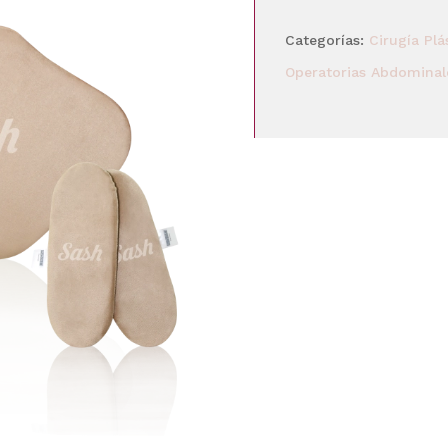
POST
Categorías:
Cirugía Plá
OPERATORIAS
Operatorias Abdominal
MARIPOSA
cantidad