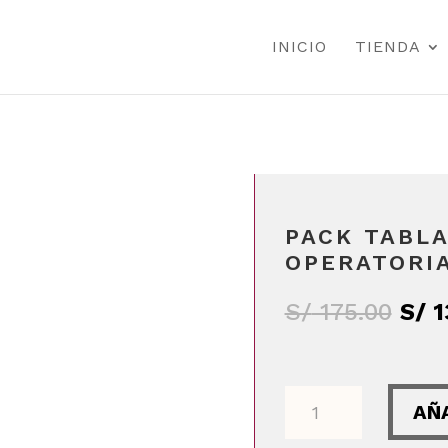
INICIO
TIENDA
PACK TABL
OPERATORI
El
S/
175.00
S/
1
prec
orig
PACK
era:
AÑ
TABLAS
S/ 1