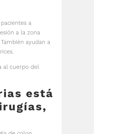
 pacientes a
esión a la zona
r. También ayudan a
ices.
 al cuerpo del
rias está
irugías,
gía de colon