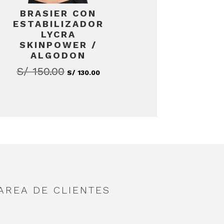
BRASIER CON
ESTABILIZADOR
LYCRA
SKINPOWER /
cio
ALGODON
ual
S/
150.00
El
El
S/
130.00
precio
precio
139.00.
original
actual
era:
es:
S/ 150.00.
S/ 130.00.
AREA DE CLIENTES