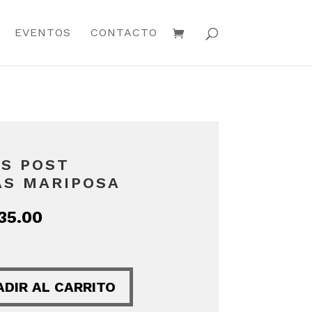
EVENTOS
CONTACTO
AS POST
AS MARIPOSA
El
35.00
io
precio
inal
actual
es:
ADIR AL CARRITO
75.00.
S/ 135.00.