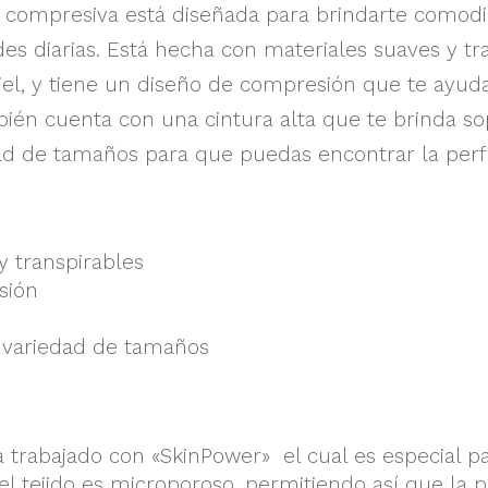
 compresiva está diseñada para brindarte comodi
des diarias. Está hecha con materiales suaves y t
piel, y tiene un diseño de compresión que te ayu
én cuenta con una cintura alta que te brinda sop
ad de tamaños para que puedas encontrar la perfe
y transpirables
sión
 variedad de tamaños
 trabajado con «SkinPower» el cual es especial p
 el tejido es microporoso, permitiendo así que la p