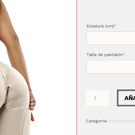
(required
Estatura (cm)
*
(requ
Talla de pantalón
*
PANTALONETA
AÑ
COMPRESIVA
cantidad
Categoría:
Pantaloneta