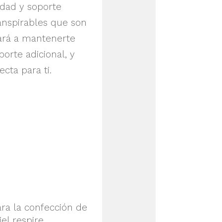
dad y soporte
ranspirables que son
dará a mantenerte
orte adicional, y
cta para ti.
ara la confección de
iel respire