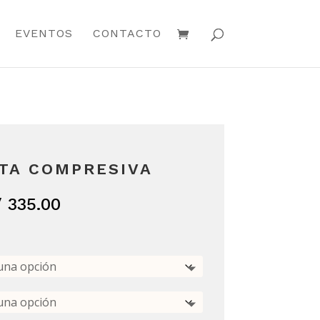
EVENTOS
CONTACTO
TA COMPRESIVA
Rango
/
335.00
de
precios:
desde
S/ 260.00
hasta