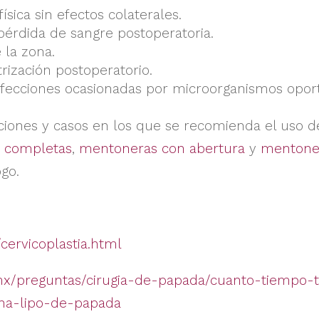
ísica sin efectos colaterales.
pérdida de sangre postoperatoria.
 la zona.
rización postoperatorio.
infecciones ocasionadas por microorganismos oport
iones y casos en los que se recomienda el uso d
 completas
,
mentoneras con abertura
y
mentoner
ogo.
/cervicoplastia.html
.mx/preguntas/cirugia-de-papada/cuanto-tiempo-
a-lipo-de-papada