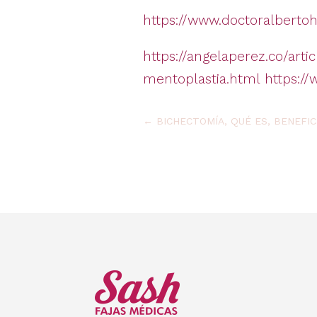
https://www.doctoralbertoh
https://angelaperez.co/art
mentoplastia.html
https:/
←
BICHECTOMÍA, QUÉ ES, BENEFI