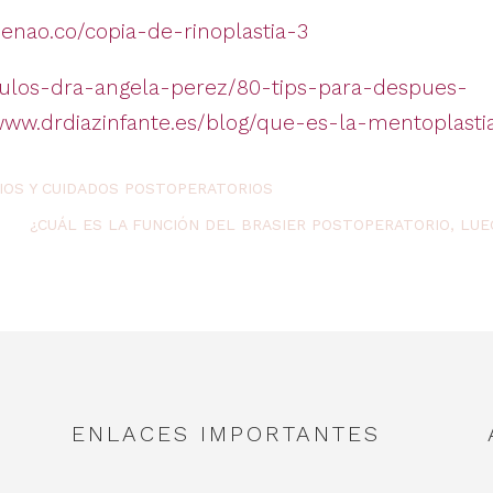
enao.co/copia-de-rinoplastia-3
iculos-dra-angela-perez/80-tips-para-despues-
/www.drdiazinfante.es/blog/que-es-la-mentoplasti
CIOS Y CUIDADOS POSTOPERATORIOS
¿CUÁL ES LA FUNCIÓN DEL BRASIER POSTOPERATORIO, L
ENLACES IMPORTANTES