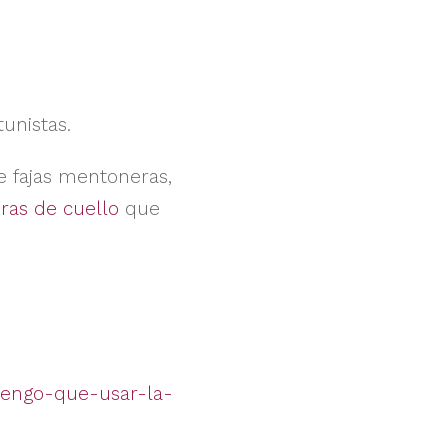
unistas.
e fajas mentoneras,
as de cuello
que
tengo-que-usar-la-