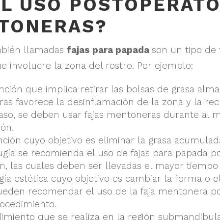
EL USO POSTOPERATO
TONERAS?
mbién llamadas
fajas para papada
son un tipo de 
e involucre la zona del rostro. Por ejemplo:
nción que implica retirar las bolsas de grasa alma
ras favorece la desinflamación de la zona y la rec
so, se deben usar fajas mentoneras durante al m
ión.
nción cuyo objetivo es eliminar la grasa acumula
rugía se recomienda el uso de fajas para papada p
ón, las cuales deben ser llevadas el mayor tiempo 
ugía estética cuyo objetivo es cambiar la forma o
ueden recomendar el uso de la faja mentonera por
rocedimiento.
dimiento que se realiza en la región submandibula